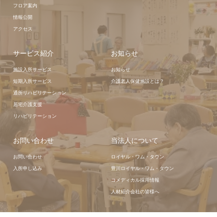
フロア案内
情報公開
アクセス
サービス紹介
お知らせ
施設入所サービス
お知らせ
短期入所サービス
介護老人保健施設とは？
通所リハビリテーション
居宅介護支援
リハビリテーション
お問い合わせ
当法人について
お問い合わせ
ロイヤル・ワム・タウン
入所申し込み
豊川ロイヤル・ワム・タウン
コメディカル採用情報
人材紹介会社の皆様へ