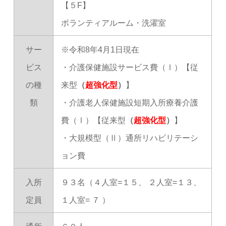
【５F】
ボランティアルーム・洗濯室
サー
※令和8年4月1日現在
ビス
・介護保健施設サービス費（Ⅰ）【従
の種
来型
（
超強化型
）
】
類
・介護老人保健施設短期入所療養介護
費（Ⅰ）【従来型
（
超強化型
）
】
・大規模型（Ⅱ）通所リハビリテーシ
ョン費
入所
９３名（４人室=１５、 ２人室=１３、
定員
１人室= ７ ）