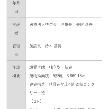
年月
日
開設
医療法人啓仁会 理事長 矢吹 甚吾
者
管理
施設長 鈴木 基博
者
施設
設置形態：独立型 新築
概要
建物延面積：5階建 3.869.18㎡
建築構造：鉄骨造地上4階 鉄筋コンク
リート造
【１F】